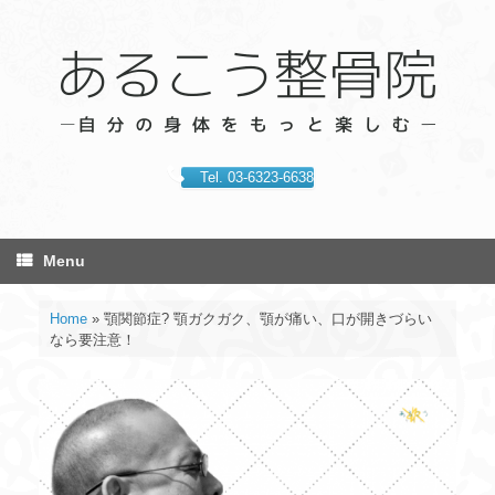
Skip
to
content
Tel. 03-6323-6638
Menu
Home
»
顎関節症? 顎ガクガク、顎が痛い、口が開きづらい
なら要注意！