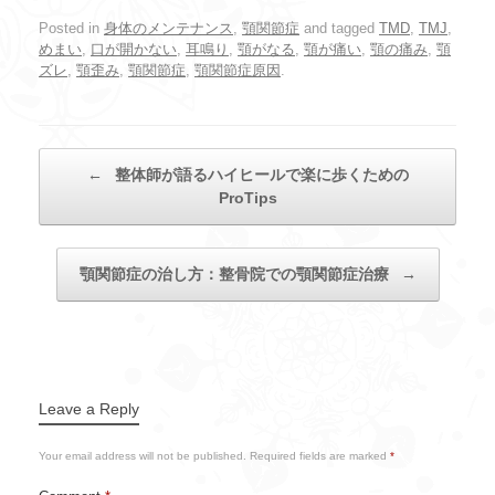
Posted in
身体のメンテナンス
,
顎関節症
and tagged
TMD
,
TMJ
,
めまい
,
口が開かない
,
耳鳴り
,
顎がなる
,
顎が痛い
,
顎の痛み
,
顎
ズレ
,
顎歪み
,
顎関節症
,
顎関節症原因
.
←
整体師が語るハイヒールで楽に歩くための
ProTips
顎関節症の治し方：整骨院での顎関節症治療
→
Post
Leave a Reply
Your email address will not be published.
Required fields are marked
*