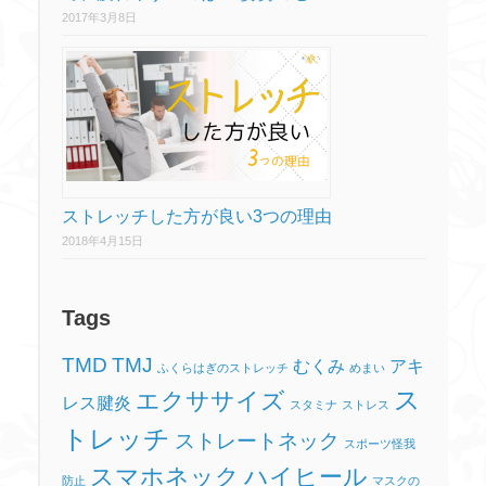
2017年3月8日
ストレッチした方が良い3つの理由
2018年4月15日
Tags
TMD
TMJ
むくみ
アキ
ふくらはぎのストレッチ
めまい
ス
エクササイズ
レス腱炎
スタミナ
ストレス
トレッチ
ストレートネック
スポーツ怪我
スマホネック
ハイヒール
防止
マスクの