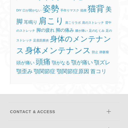
姿勢
猫背
美
DIY
口が開かない
手作りマスク
捻挫
肩こり
脚
耳鳴り
肩こりラボ
肩のストレッチ
背中
脚の疲れ
脚の痛み
のストレッチ
腰が痛い
足のむくみ
足の
身体のメンテナン
ストレッチ
足底筋膜炎
身体メンテナンス
ス
防止
静脈瘤
頭痛
顎が痛い
顎ズレ
頭が痛い
顎がなる
顎歪み
顎関節症
顎関節症原因
首コリ
CONTACT & ACCESS